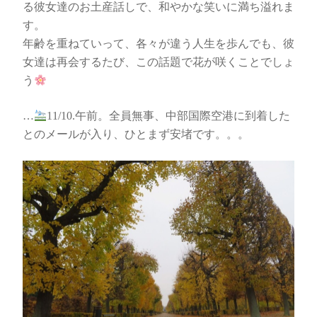
る彼女達のお土産話しで、和やかな笑いに満ち溢れま
す。
年齢を重ねていって、各々が違う人生を歩んでも、彼
女達は再会するたび、この話題で花が咲くことでしょ
う
…
11/10.午前。全員無事、中部国際空港に到着した
とのメールが入り、ひとまず安堵です。。。