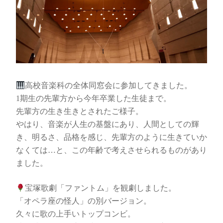
高校音楽科の全体同窓会に参加してきました。
1期生の先輩方から今年卒業した生徒まで。
先輩方の生き生きとされたご様子。
やはり、音楽が人生の基盤にあり、人間としての輝
き、明るさ、品格を感じ、先輩方のように生きていか
なくては…と、この年齢で考えさせられるものがあり
ました。
宝塚歌劇「ファントム」を観劇しました。
「オペラ座の怪人」の別バージョン。
久々に歌の上手いトップコンビ。