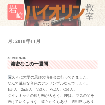
コ
ン
テ
ン
岩﨑バイオリン教室
岐阜市のバイオリン教室
ツ
へ
ス
月:
2018年11月
キ
ッ
プ
投
2018年11月28日
稿
濃密なこの一週間
日:
久々に大学の恩師の演奏会に行ってきました。
なんて繊細な音色のアンサンブルなんでしょう。
1st4人、2nd3人、Va3人、Vc2人、Cb1人。
ダイナミックの振り幅が大きく、PPは、空気の間を
抜けていくような、柔らかくもあり、透明感もあり、