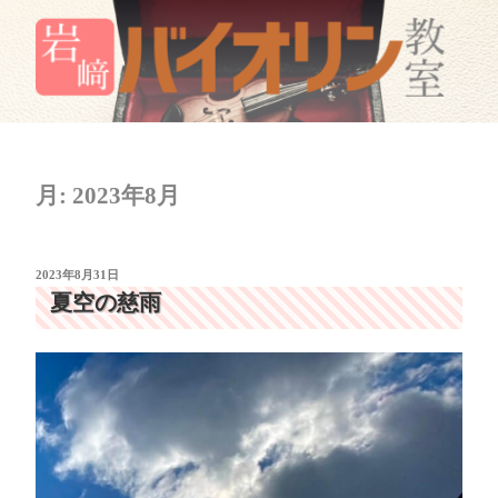
コ
ン
テ
ン
岩﨑バイオリン教室
岐阜市のバイオリン教室
ツ
へ
ス
月:
2023年8月
キ
ッ
プ
投
2023年8月31日
稿
夏空の慈雨
日: