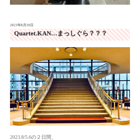
投
2023年8月10日
稿
Quartet.KAN…まっしぐら？？？
日:
2023.8/5.6の２日間、