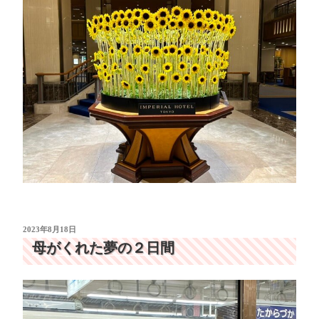
投
2023年8月18日
稿
母がくれた夢の２日間
日: