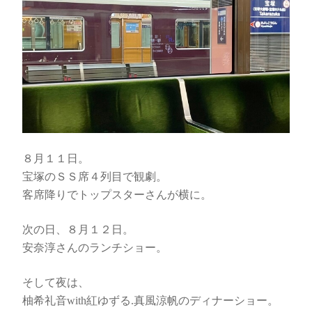
８月１１日。
宝塚のＳＳ席４列目で観劇。
客席降りでトップスターさんが横に。
次の日、８月１２日。
安奈淳さんのランチショー。
そして夜は、
柚希礼音with紅ゆずる.真風涼帆のディナーショー。