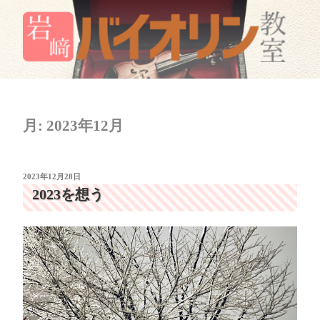
コ
ン
テ
ン
岩﨑バイオリン教室
岐阜市のバイオリン教室
ツ
へ
ス
月:
2023年12月
キ
ッ
プ
投
2023年12月28日
稿
2023を想う
日: